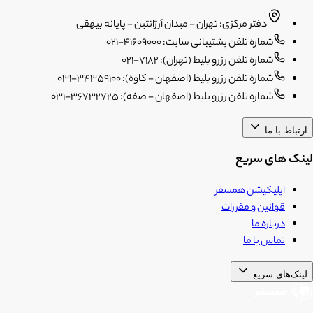
دفتر مرکزی: تهران - میدان آرژانتین - پایانه بیهقی
شماره تلفن پشتیبانی سایت: 41609000-021
شماره تلفن رزرو بلیط (تهران): 7182-021
شماره تلفن رزرو بلیط (اصفهان - کاوه): 34359100-031
شماره تلفن رزرو بلیط (اصفهان - صفه): 36732725-031
ارتباط با ما
لینک های سریع
اپلیکیشن همسفر
قوانین و مقررات
درباره ما
تماس با ما
لینک‌های سریع