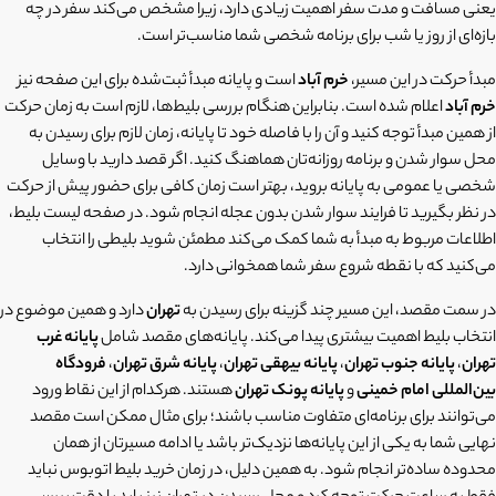
یعنی مسافت و مدت سفر اهمیت زیادی دارد، زیرا مشخص می‌کند سفر در چه
بازه‌ای از روز یا شب برای برنامه شخصی شما مناسب‌تر است.
مبدأ حرکت در این مسیر،
خرم آباد
است و پایانه مبدأ ثبت‌شده برای این صفحه نیز
خرم آباد
اعلام شده است. بنابراین هنگام بررسی بلیط‌ها، لازم است به زمان حرکت
از همین مبدأ توجه کنید و آن را با فاصله خود تا پایانه، زمان لازم برای رسیدن به
محل سوار شدن و برنامه روزانه‌تان هماهنگ کنید. اگر قصد دارید با وسایل
شخصی یا عمومی به پایانه بروید، بهتر است زمان کافی برای حضور پیش از حرکت
در نظر بگیرید تا فرایند سوار شدن بدون عجله انجام شود. در صفحه لیست بلیط،
اطلاعات مربوط به مبدأ به شما کمک می‌کند مطمئن شوید بلیطی را انتخاب
می‌کنید که با نقطه شروع سفر شما همخوانی دارد.
در سمت مقصد، این مسیر چند گزینه برای رسیدن به
تهران
دارد و همین موضوع در
انتخاب بلیط اهمیت بیشتری پیدا می‌کند. پایانه‌های مقصد شامل
پایانه غرب
تهران
،
پایانه جنوب تهران
،
پایانه بیهقی تهران
،
پایانه شرق تهران
،
فرودگاه
بین‌المللی امام خمینی
و
پایانه پونک تهران
هستند. هرکدام از این نقاط ورود
می‌توانند برای برنامه‌ای متفاوت مناسب باشند؛ برای مثال ممکن است مقصد
نهایی شما به یکی از این پایانه‌ها نزدیک‌تر باشد یا ادامه مسیرتان از همان
محدوده ساده‌تر انجام شود. به همین دلیل، در زمان خرید بلیط اتوبوس نباید