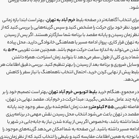
فقط به ساعت حرکت توجه کرد و محل رسیدن در تهران نیز باید با دقت بررسی
شود.
برای انتخاب آگاهانه‌تر در صفحه بلیط
خرم آباد به تهران
، بهتر است ابتدا بازه زمانی
مورد نظر خود برای حرکت را مشخص کنید و سپس گزینه‌هایی را بررسی کنید که از
نظر زمان رسیدن و پایانه مقصد با برنامه شما سازگارتر هستند. اگر پس از رسیدن
به تهران قرار کاری، پرواز، ادامه مسیر یا هماهنگی خانوادگی دارید، محل پیاده
شدن می‌تواند به اندازه ساعت حرکت مهم باشد. همچنین مدت تقریبی
5:40
به
شما دیدی کلی از طول سفر می‌دهد تا بتوانید زمان استراحت، همراه داشتن
وسایل ضروری و برنامه بعد از رسیدن را بهتر تنظیم کنید. بررسی دقیق اطلاعات هر
بلیط پیش از نهایی کردن خرید، احتمال انتخاب ناهماهنگ با نیاز سفر را کاهش
می‌دهد.
در مجموع، هنگام خرید
بلیط اتوبوس خرم آباد تهران
بهتر است تصمیم خود را بر
پایه چند عامل مشخص بگیرید: مبدأ حرکت در خرم آباد، مقصد نهایی در تهران،
فاصله تقریبی
455 کیلومتر
و مدت زمان اعلام‌شده برای سفر. وجود چند پایانه
مقصد در تهران باعث می‌شود انتخاب محل رسیدن نقش مهمی در برنامه‌ریزی
شما داشته باشد، به‌خصوص اگر پس از پیاده شدن نیاز به جابه‌جایی در شهر یا
ادامه مسیر داشته باشید. این صفحه به شما امکان می‌دهد گزینه‌های موجود را
با توجه به همین اطلاعات مقایسه کنید و بلیطی را انتخاب کنید که از نظر زمان‌بندی