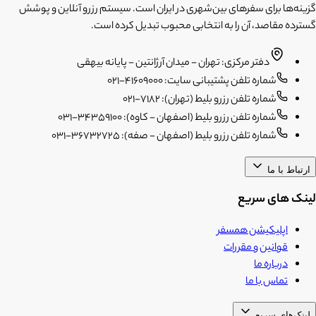
گزینه‌ها برای سفرهای بین‌شهری در ایران است. سیستم رزرو آنلاین و پوشش
گسترده مقاصد، آن را به انتخابی محبوب تبدیل کرده است.
دفتر مرکزی: تهران - میدان آرژانتین - پایانه بیهقی
شماره تلفن پشتیبانی سایت: 41609000-021
شماره تلفن رزرو بلیط (تهران): 7182-021
شماره تلفن رزرو بلیط (اصفهان - کاوه): 34359100-031
شماره تلفن رزرو بلیط (اصفهان - صفه): 36732725-031
ارتباط با ما
لینک های سریع
اپلیکیشن همسفر
قوانین و مقررات
درباره ما
تماس با ما
لینک‌های سریع