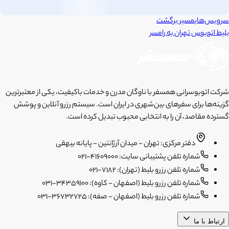
سرویس‌های
مسیر برگشت
بلیط اتوبوس
تهران
به
رامسر
شرکت اتوبوسرانی همسفر با ناوگان مدرن و خدمات باکیفیت، یکی از معتبرترین
گزینه‌ها برای سفرهای بین‌شهری در ایران است. سیستم رزرو آنلاین و پوشش
گسترده مقاصد، آن را به انتخابی محبوب تبدیل کرده است.
دفتر مرکزی: تهران - میدان آرژانتین - پایانه بیهقی
شماره تلفن پشتیبانی سایت: 41609000-021
شماره تلفن رزرو بلیط (تهران): 7182-021
شماره تلفن رزرو بلیط (اصفهان - کاوه): 34359100-031
شماره تلفن رزرو بلیط (اصفهان - صفه): 36732725-031
ارتباط با ما