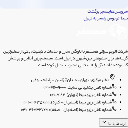
سرویس‌های
مسیر برگشت
بلیط اتوبوس
رامسر
به
تهران
شرکت اتوبوسرانی همسفر با ناوگان مدرن و خدمات باکیفیت، یکی از معتبرترین
گزینه‌ها برای سفرهای بین‌شهری در ایران است. سیستم رزرو آنلاین و پوشش
گسترده مقاصد، آن را به انتخابی محبوب تبدیل کرده است.
دفتر مرکزی: تهران - میدان آرژانتین - پایانه بیهقی
شماره تلفن پشتیبانی سایت: 41609000-021
شماره تلفن رزرو بلیط (تهران): 7182-021
شماره تلفن رزرو بلیط (اصفهان - کاوه): 34359100-031
شماره تلفن رزرو بلیط (اصفهان - صفه): 36732725-031
ارتباط با ما